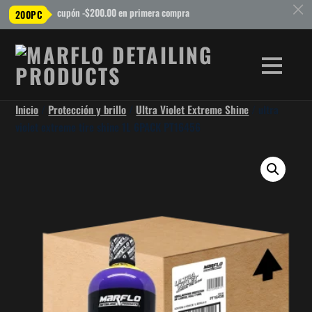
c
cupón -$200.00 en primera compra
200PC
Inicio
/
Protección y brillo
/
Ultra Violet Extreme Shine
/ ultra
violet extreme tire shine 1L 6PACK PT16456