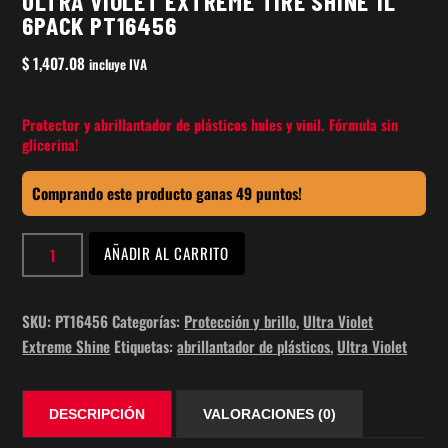
ULTRA VIOLET EXTREME TIRE SHINE 1L
6PACK PT16456
$
1,407.08
incluye IVA
Protector y abrillantador de plásticos hules y vinil. Fórmula sin
glicerina!
Comprando este producto ganas 49 puntos!
ultra
AÑADIR AL CARRITO
violet
extreme
tire
SKU:
PT16456
Categorías:
Protección y brillo
,
Ultra Violet
shine
Extreme Shine
Etiquetas:
abrillantador de plásticos
,
Ultra Violet
1L
6PACK
DESCRIPCIÓN
VALORACIONES (0)
PT16456
cantidad