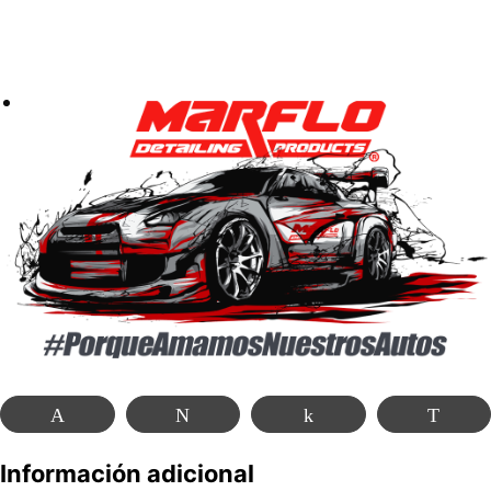
Pin
Tweet
Share
Wha
Información adicional