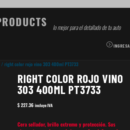
lo mejor para el detallado de tu auto
INGRESA
/ right color rojo vino 303 400ml PT3733
RIGHT COLOR ROJO VINO
303 400ML PT3733
$
227.36
incluye IVA
Cera sellador, brillo extremo y protección. Sus