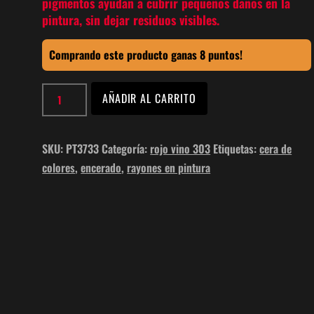
pigmentos ayudan a cubrir pequeños daños en la
pintura, sin dejar residuos visibles.
Comprando este producto ganas 8 puntos!
right
AÑADIR AL CARRITO
color
rojo
vino
SKU:
PT3733
Categoría:
rojo vino 303
Etiquetas:
cera de
303
colores
,
encerado
,
rayones en pintura
400ml
PT3733
cantidad