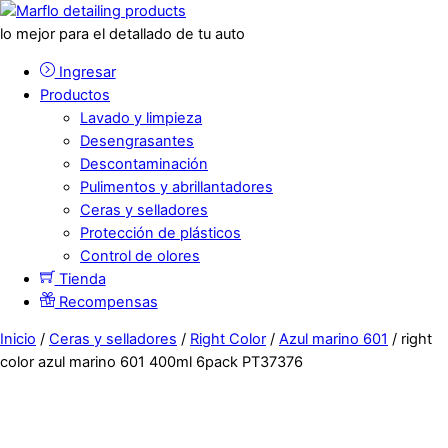
lo mejor para el detallado de tu auto
Ingresar
Productos
Lavado y limpieza
Desengrasantes
Descontaminación
Pulimentos y abrillantadores
Ceras y selladores
Protección de plásticos
Control de olores
Tienda
Recompensas
Inicio
/
Ceras y selladores
/
Right Color
/
Azul marino 601
/ right
color azul marino 601 400ml 6pack PT37376