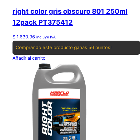
right color gris obscuro 801 250ml
12pack PT375412
$
1,630.96
incluye IVA
Comprando este producto ganas 56 puntos!
Añadir al carrito