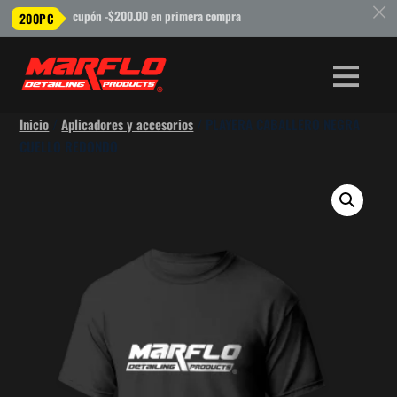
c
cupón -$200.00 en primera compra
200PC
Inicio
/
Aplicadores y accesorios
/ PLAYERA CABALLERO NEGRA
CUELLO REDONDO