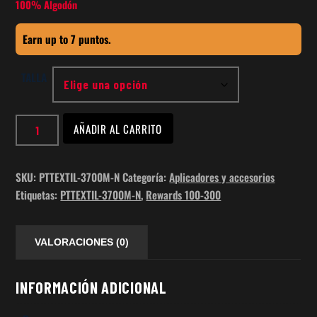
100% Algodón
Earn up to 7 puntos.
TALLA
PLAYERA
AÑADIR AL CARRITO
CABALLERO
NEGRA
CUELLO
SKU:
PTTEXTIL-3700M-N
Categoría:
Aplicadores y accesorios
REDONDO
Etiquetas:
PTTEXTIL-3700M-N
,
Rewards 100-300
cantidad
VALORACIONES (0)
INFORMACIÓN ADICIONAL