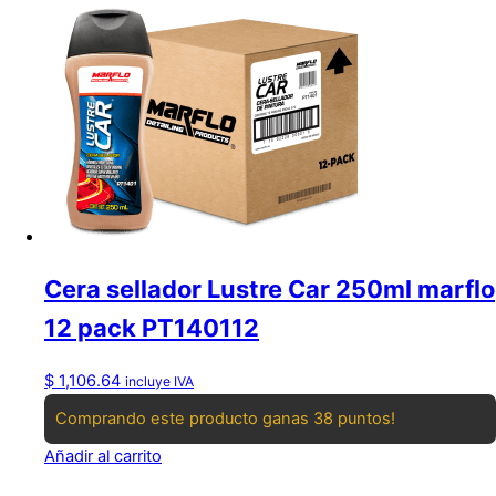
Cera sellador Lustre Car 250ml marflo
12 pack PT140112
$
1,106.64
incluye IVA
Comprando este producto ganas 38 puntos!
Añadir al carrito