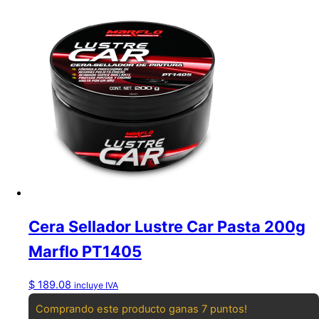
Cera Sellador Lustre Car Pasta 200g
Marflo PT1405
$
189.08
incluye IVA
Comprando este producto ganas 7 puntos!