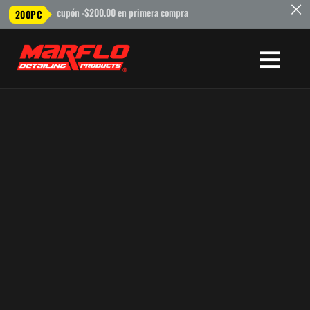
c
cupón -$200.00 en primera compra
200PC